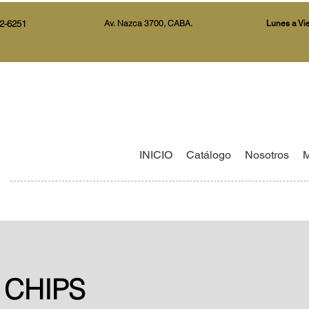
2-6251
Av. Nazca 3700, CABA.
Lunes a Vi
INICIO
Catálogo
Nosotros
M
 CHIPS