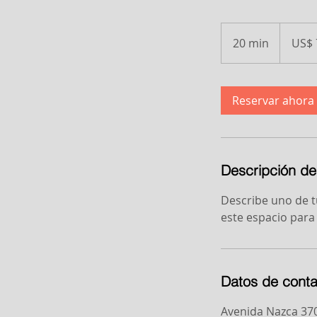
79
dólares
20 min
2
US$ 
estadouni
0
m
Reservar ahora
i
n
Descripción del
Describe uno de tu
este espacio para 
Datos de conta
Avenida Nazca 370