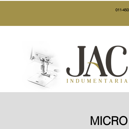
011-450
MICRO