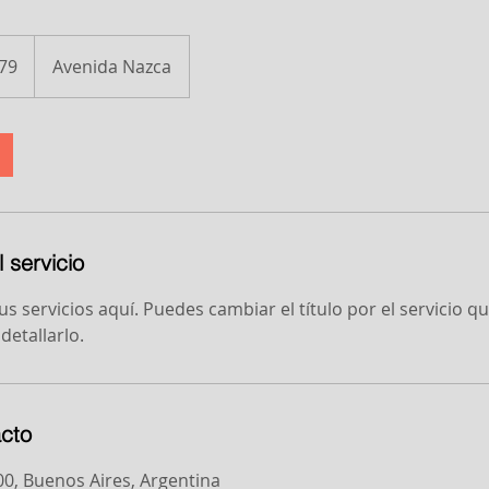
79
Avenida Nazca
denses
 servicio
s servicios aquí. Puedes cambiar el título por el servicio q
detallarlo.
cto
0, Buenos Aires, Argentina